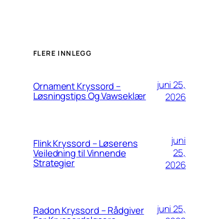
FLERE INNLEGG
juni 25,
Ornament Kryssord –
Løsningstips Og Vawseklær
2026
juni
Flink Kryssord – Løserens
25,
Veiledning til Vinnende
Strategier
2026
juni 25,
Radon Kryssord – Rådgiver