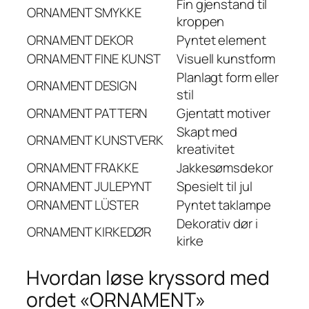
Fin gjenstand til
ORNAMENT
SMYKKE
kroppen
ORNAMENT
DEKOR
Pyntet element
ORNAMENT
FINE KUNST
Visuell kunstform
Planlagt form eller
ORNAMENT
DESIGN
stil
ORNAMENT
PATTERN
Gjentatt motiver
Skapt med
ORNAMENT
KUNSTVERK
kreativitet
ORNAMENT
FRAKKE
Jakkesømsdekor
ORNAMENT
JULEPYNT
Spesielt til jul
ORNAMENT
LÜSTER
Pyntet taklampe
Dekorativ dør i
ORNAMENT
KIRKEDØR
kirke
Hvordan løse kryssord med
ordet «ORNAMENT»