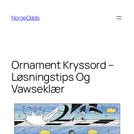
Hopp
til
NorgeOdds
innhold
Ornament Kryssord –
Løsningstips Og
Vawseklær