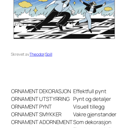
Skrevet av
Theodor
i
Spill
ORNAMENT
DEKORASJON
Effektfull pynt
ORNAMENT
UTSTYRRING
Pynt og detaljer
ORNAMENT
PYNT
Visuell tillegg
ORNAMENT
SMYKKER
Vakre gjenstander
ORNAMENT
ADORNEMENT
Som dekorasjon