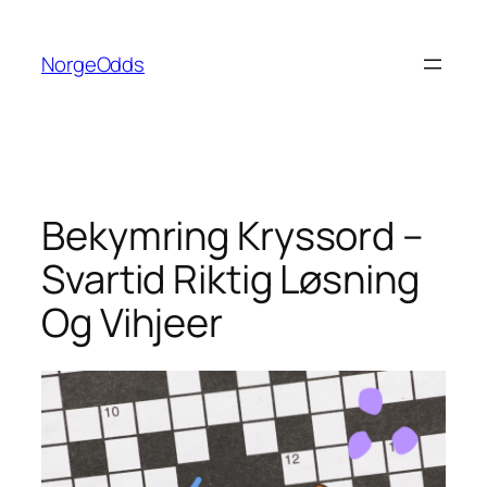
Hopp
til
NorgeOdds
innhold
Bekymring Kryssord –
Svartid Riktig Løsning
Og Vihjeer