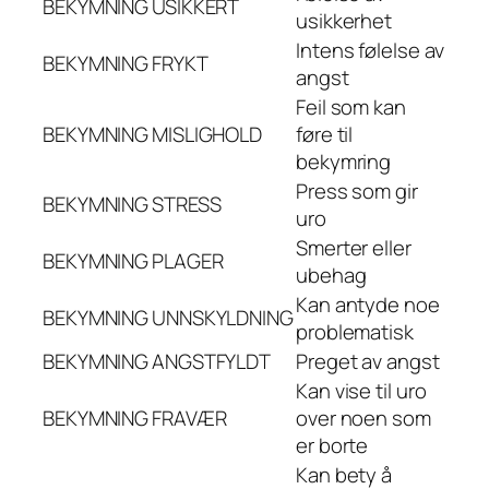
BEKYMNING
USIKKERT
usikkerhet
Intens følelse av
BEKYMNING
FRYKT
angst
Feil som kan
BEKYMNING
MISLIGHOLD
føre til
bekymring
Press som gir
BEKYMNING
STRESS
uro
Smerter eller
BEKYMNING
PLAGER
ubehag
Kan antyde noe
BEKYMNING
UNNSKYLDNING
problematisk
BEKYMNING
ANGSTFYLDT
Preget av angst
Kan vise til uro
BEKYMNING
FRAVÆR
over noen som
er borte
Kan bety å