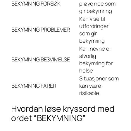
BEKYMNING
FORSØK
prøve noe som
gir bekymring
Kan vise til
utfordringer
BEKYMNING
PROBLEMER
som gir
bekymring
Kan nevne en
alvorlig
BEKYMNING
BESVIMELSE
bekymring for
helse
Situasjoner som
BEKYMNING
FARER
kan være
risikable
Hvordan løse kryssord med
ordet “BEKYMNING”