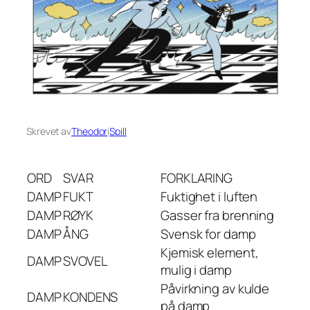
Skrevet av
Theodor
i
Spill
ORD
SVAR
FORKLARING
DAMP
FUKT
Fuktighet i luften
DAMP
RØYK
Gasser fra brenning
DAMP
ÅNG
Svensk for damp
Kjemisk element,
DAMP
SVOVEL
mulig i damp
Påvirkning av kulde
DAMP
KONDENS
på damp