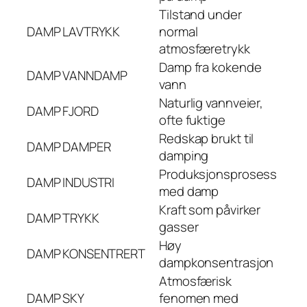
Tilstand under
DAMP
LAVTRYKK
normal
atmosfæretrykk
Damp fra kokende
DAMP
VANNDAMP
vann
Naturlig vannveier,
DAMP
FJORD
ofte fuktige
Redskap brukt til
DAMP
DAMPER
damping
Produksjonsprosess
DAMP
INDUSTRI
med damp
Kraft som påvirker
DAMP
TRYKK
gasser
Høy
DAMP
KONSENTRERT
dampkonsentrasjon
Atmosfærisk
DAMP
SKY
fenomen med