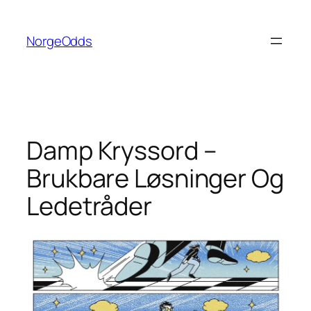
Hopp
til
NorgeOdds
innhold
Damp Kryssord –
Brukbare Løsninger Og
Ledetråder