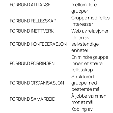
FORBUND
ALLIANSE
mellom flere
grupper
Gruppe med felles
FORBUND
FELLESSKAP
interesser
FORBUND
INETTVERK
Web av relasjoner
Union av
FORBUND
KONFEDERASJON
selvstendige
enheter
En mindre gruppe
FORBUND
FORRINGEN
innen et større
fellesskap
Strukturert
FORBUND
ORGANISASJON
gruppe med
bestemte mål
Å jobbe sammen
FORBUND
SAMARBEID
mot et mål
Kobling av