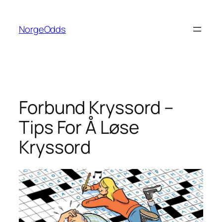
Hopp
til
NorgeOdds
innhold
Forbund Kryssord –
Tips For Å Løse
Kryssord