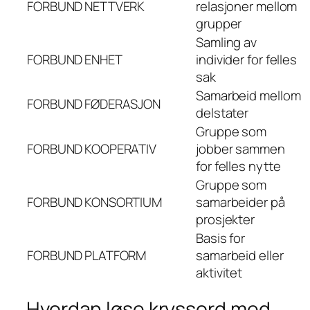
FORBUND
NETTVERK
relasjoner mellom
grupper
Samling av
FORBUND
ENHET
individer for felles
sak
Samarbeid mellom
FORBUND
FØDERASJON
delstater
Gruppe som
FORBUND
KOOPERATIV
jobber sammen
for felles nytte
Gruppe som
FORBUND
KONSORTIUM
samarbeider på
prosjekter
Basis for
FORBUND
PLATFORM
samarbeid eller
aktivitet
Hvordan løse kryssord med