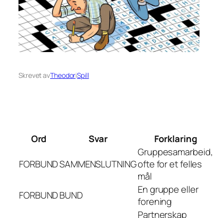
Skrevet av
Theodor
i
Spill
Ord
Svar
Forklaring
Gruppesamarbeid,
FORBUND
SAMMENSLUTNING
ofte for et felles
mål
En gruppe eller
FORBUND
BUND
forening
Partnerskap