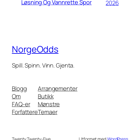
Løsning Og Vannrette Spor
2026
NorgeOdds
Spill. Spinn. Vinn. Gjenta.
Blogg
Arrangementer
Om
Butikk
FAQ-er
Mønstre
Forfattere
Temaer
Twenty Twenty-Five
Utformet med
WordPress