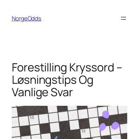
Hopp
til
NorgeOdds
innhold
Forestilling Kryssord –
Løsningstips Og
Vanlige Svar