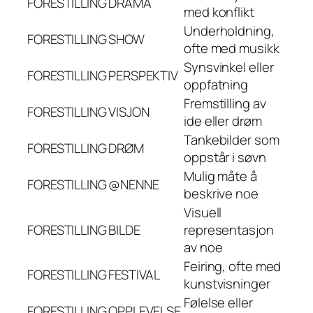
FORESTILLING
DRAMA
med konflikt
Underholdning,
FORESTILLING
SHOW
ofte med musikk
Synsvinkel eller
FORESTILLING
PERSPEKTIV
oppfatning
Fremstilling av
FORESTILLING
VISJON
ide eller drøm
Tankebilder som
FORESTILLING
DRØM
oppstår i søvn
Mulig måte å
FORESTILLING
@NENNE
beskrive noe
Visuell
FORESTILLING
BILDE
representasjon
av noe
Feiring, ofte med
FORESTILLING
FESTIVAL
kunstvisninger
Følelse eller
FORESTILLING
OPPLEVELSE