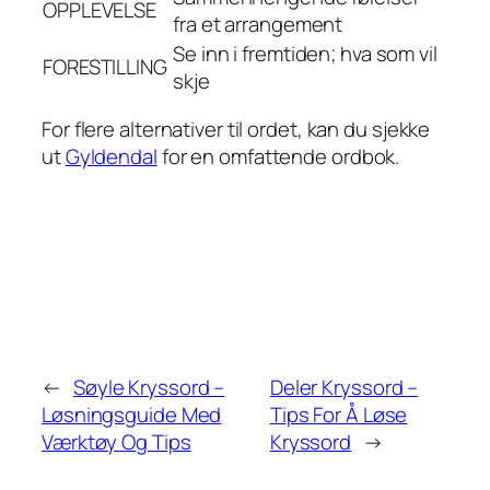
OPPLEVELSE
fra et arrangement
Se inn i fremtiden; hva som vil
FORESTILLING
skje
For flere alternativer til ordet, kan du sjekke
ut
Gyldendal
for en omfattende ordbok.
←
Søyle Kryssord –
Deler Kryssord –
Løsningsguide Med
Tips For Å Løse
Værktøy Og Tips
Kryssord
→