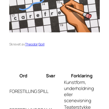
Skrevet av
Theodor
i
Spill
Ord
Svar
Forklaring
Kunstform,
underholdning
FORESTILLING
SPILL
eller
scenevisning
Teaterstykke