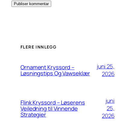
FLERE INNLEGG
juni 25,
Ornament Kryssord –
Løsningstips Og Vawseklær
2026
juni
Flink Kryssord – Løserens
25,
Veiledning til Vinnende
Strategier
2026