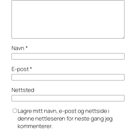
Navn
*
E-post
*
Nettsted
Lagre mitt navn, e-post og nettside i
denne nettleseren for neste gang jeg
kommenterer.