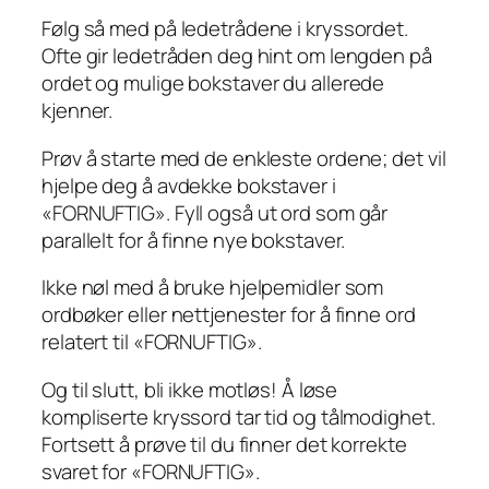
Følg så med på ledetrådene i kryssordet.
Ofte gir ledetråden deg hint om lengden på
ordet og mulige bokstaver du allerede
kjenner.
Prøv å starte med de enkleste ordene; det vil
hjelpe deg å avdekke bokstaver i
«FORNUFTIG». Fyll også ut ord som går
parallelt for å finne nye bokstaver.
Ikke nøl med å bruke hjelpemidler som
ordbøker eller nettjenester for å finne ord
relatert til «FORNUFTIG».
Og til slutt, bli ikke motløs! Å løse
kompliserte kryssord tar tid og tålmodighet.
Fortsett å prøve til du finner det korrekte
svaret for «FORNUFTIG».