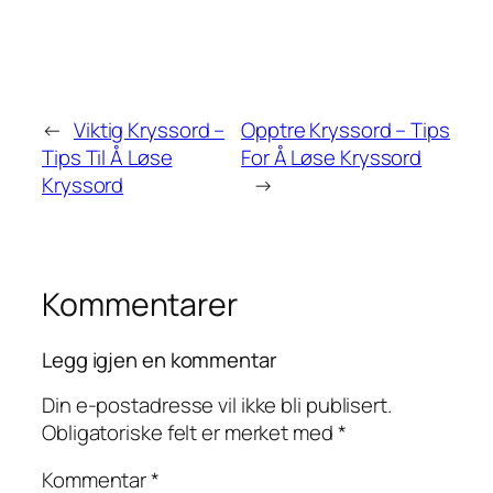
←
Viktig Kryssord –
Opptre Kryssord – Tips
Tips Til Å Løse
For Å Løse Kryssord
Kryssord
→
Kommentarer
Legg igjen en kommentar
Din e-postadresse vil ikke bli publisert.
Obligatoriske felt er merket med
*
Kommentar
*