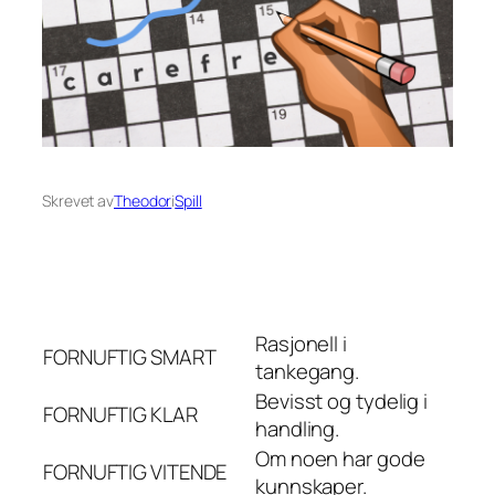
Skrevet av
Theodor
i
Spill
Rasjonell i
FORNUFTIG
SMART
tankegang.
Bevisst og tydelig i
FORNUFTIG
KLAR
handling.
Om noen har gode
FORNUFTIG
VITENDE
kunnskaper.