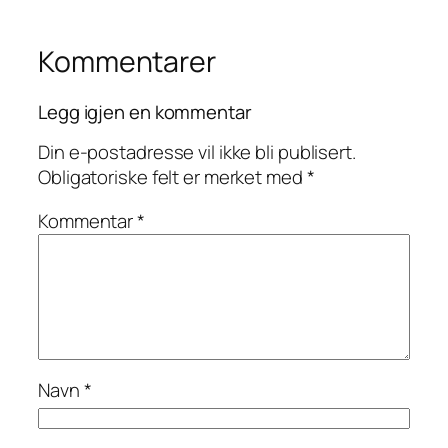
Kommentarer
Legg igjen en kommentar
Din e-postadresse vil ikke bli publisert.
Obligatoriske felt er merket med
*
Kommentar
*
Navn
*