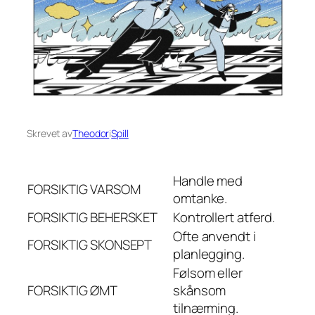
Skrevet av
Theodor
i
Spill
Handle med
FORSIKTIG
VARSOM
omtanke.
FORSIKTIG
BEHERSKET
Kontrollert atferd.
Ofte anvendt i
FORSIKTIG
SKONSEPT
planlegging.
Følsom eller
FORSIKTIG
ØMT
skånsom
tilnærming.