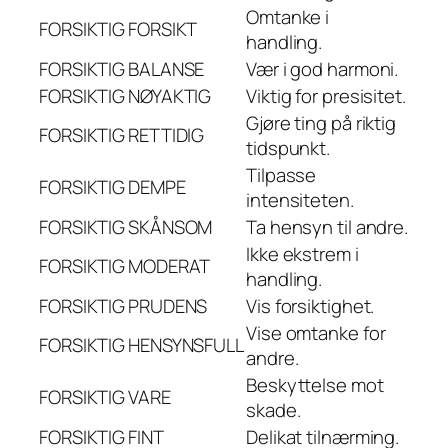
Omtanke i
FORSIKTIG
FORSIKT
handling.
FORSIKTIG
BALANSE
Vær i god harmoni.
FORSIKTIG
NØYAKTIG
Viktig for presisitet.
Gjøre ting på riktig
FORSIKTIG
RETTIDIG
tidspunkt.
Tilpasse
FORSIKTIG
DEMPE
intensiteten.
FORSIKTIG
SKÅNSOM
Ta hensyn til andre.
Ikke ekstrem i
FORSIKTIG
MODERAT
handling.
FORSIKTIG
PRUDENS
Vis forsiktighet.
Vise omtanke for
FORSIKTIG
HENSYNSFULL
andre.
Beskyttelse mot
FORSIKTIG
VARE
skade.
FORSIKTIG
FINT
Delikat tilnærming.