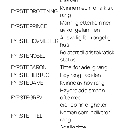
klassen
Kvinne med monarkisk
FYRSTE
DROTTNING
rang
Mannlig etterkommer
FYRSTE
PRINCE
av kongefamilien
Ansvarlig for kongelig
FYRSTE
HOVMESTER
hus
Relatert til aristokratisk
FYRSTE
NOBEL
status
FYRSTE
BARON
Tittel for adelig rang
FYRSTE
HERTUG
Høy rang i adelen
FYRSTE
DAME
Kvinne av høy rang
Høyere adelsmann,
FYRSTE
GREV
ofte med
eiendommeligheter
Nomen som indikerer
FYRSTE
TITEL
rang
Adelig tittel i