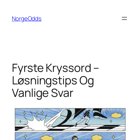
Hopp
til
NorgeOdds
innhold
Fyrste Kryssord –
Løsningstips Og
Vanlige Svar