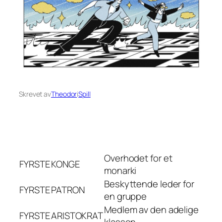
Skrevet av
Theodor
i
Spill
Overhodet for et
FYRSTE
KONGE
monarki
Beskyttende leder for
FYRSTE
PATRON
en gruppe
Medlem av den adelige
FYRSTE
ARISTOKRAT