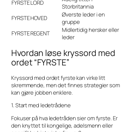
FYRSTE
LORD
Storbritannia
Øverste leder i en
FYRSTE
HOVED
gruppe
Midlertidig hersker eller
FYRSTE
REGENT
leder
Hvordan løse kryssord med
ordet “FYRSTE”
Kryssord med ordet fyrste kan virke litt
skremmende, men det finnes strategier som
kan gjøre jobben enklere.
1. Start med ledetrådene
Fokuser på hva ledetråden sier om fyrste. Er
den knyttet til kongelige, adelsmenn eller