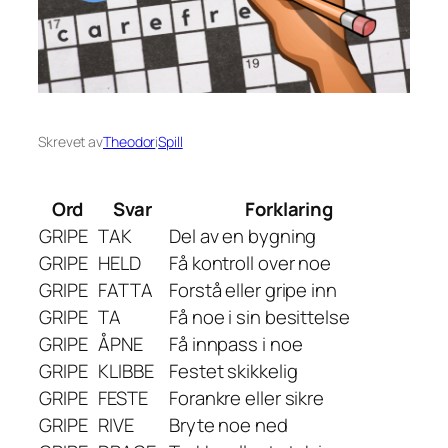
Skrevet av
Theodor
i
Spill
Ord
Svar
Forklaring
GRIPE
TAK
Del av en bygning
GRIPE
HELD
Få kontroll over noe
GRIPE
FATTA
Forstå eller gripe inn
GRIPE
TA
Få noe i sin besittelse
GRIPE
ÅPNE
Få innpass i noe
GRIPE
KLIBBE
Festet skikkelig
GRIPE
FESTE
Forankre eller sikre
GRIPE
RIVE
Bryte noe ned