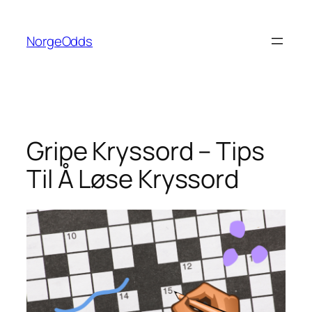
Hopp
til
NorgeOdds
innhold
Gripe Kryssord – Tips
Til Å Løse Kryssord