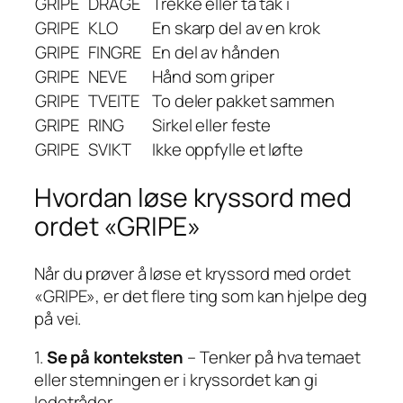
GRIPE
DRAGE
Trekke eller ta tak i
GRIPE
KLO
En skarp del av en krok
GRIPE
FINGRE
En del av hånden
GRIPE
NEVE
Hånd som griper
GRIPE
TVEITE
To deler pakket sammen
GRIPE
RING
Sirkel eller feste
GRIPE
SVIKT
Ikke oppfylle et løfte
Hvordan løse kryssord med
ordet «GRIPE»
Når du prøver å løse et kryssord med ordet
«GRIPE», er det flere ting som kan hjelpe deg
på vei.
1.
Se på konteksten
– Tenker på hva temaet
eller stemningen er i kryssordet kan gi
ledetråder.