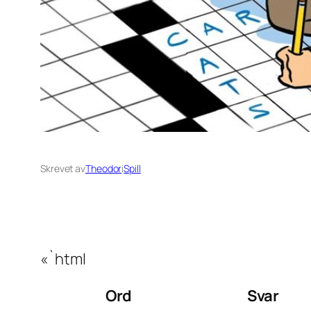
Skrevet av
Theodor
i
Spill
«`html
Ord
Svar