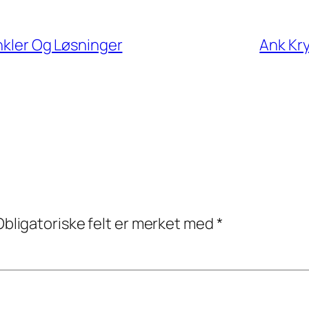
inkler Og Løsninger
Ank Kry
Obligatoriske felt er merket med
*