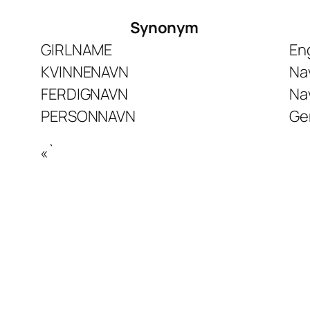
Synonym
GIRLNAME
En
KVINNENAVN
Na
FERDIGNAVN
Nav
PERSONNAVN
Gen
«`