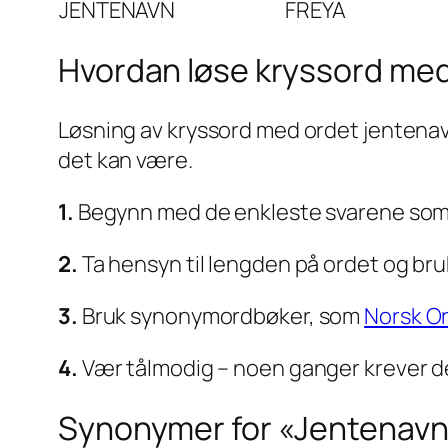
JENTENAVN
FREYA
Hvordan løse kryssord me
Løsning av kryssord med ordet jentenav
det kan være.
1.
Begynn med de enkleste svarene som ka
2.
Ta hensyn til lengden på ordet og bruk
3.
Bruk synonymordbøker, som
Norsk O
4.
Vær tålmodig – noen ganger krever de
Synonymer for «Jentenav