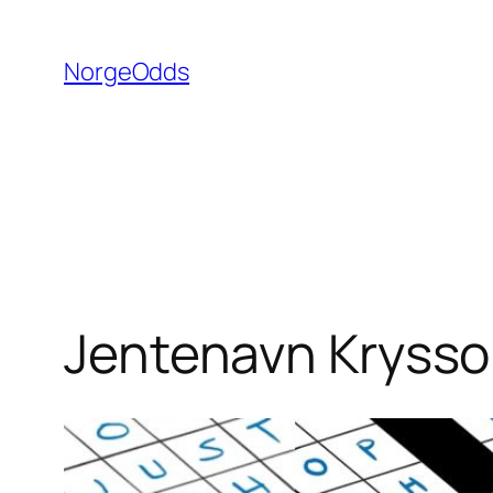
Hopp
til
NorgeOdds
innhold
Jentenavn Kryssor