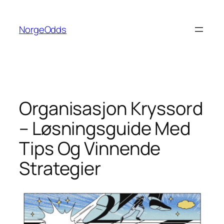
Hopp
til
NorgeOdds
innhold
Organisasjon Kryssord
– Løsningsguide Med
Tips Og Vinnende
Strategier