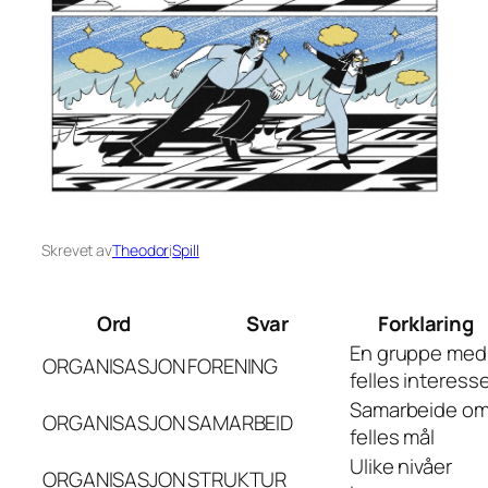
Skrevet av
Theodor
i
Spill
Ord
Svar
Forklaring
En gruppe med
ORGANISASJON
FORENING
felles interess
Samarbeide o
ORGANISASJON
SAMARBEID
felles mål
Ulike nivåer
ORGANISASJON
STRUKTUR