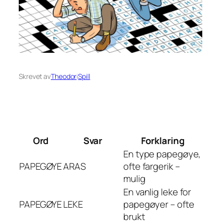
Skrevet av
Theodor
i
Spill
Ord
Svar
Forklaring
En type papegøye,
PAPEGØYE
ARAS
ofte fargerik –
mulig
En vanlig leke for
PAPEGØYE
LEKE
papegøyer – ofte
brukt