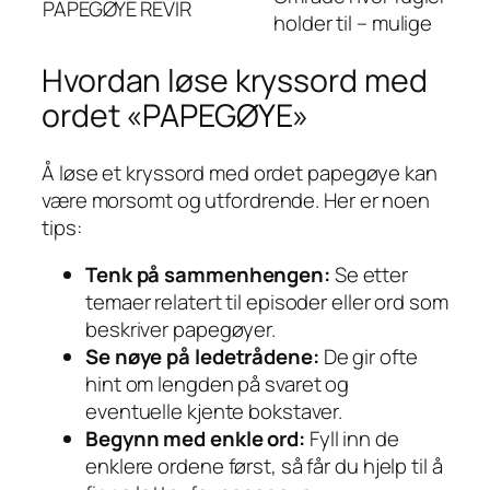
PAPEGØYE
REVIR
holder til – mulige
Hvordan løse kryssord med
ordet «PAPEGØYE»
Å løse et kryssord med ordet papegøye kan
være morsomt og utfordrende. Her er noen
tips:
Tenk på sammenhengen:
Se etter
temaer relatert til episoder eller ord som
beskriver papegøyer.
Se nøye på ledetrådene:
De gir ofte
hint om lengden på svaret og
eventuelle kjente bokstaver.
Begynn med enkle ord:
Fyll inn de
enklere ordene først, så får du hjelp til å