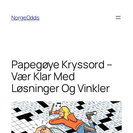
Hopp
til
NorgeOdds
innhold
Papegøye Kryssord –
Vær Klar Med
Løsninger Og Vinkler