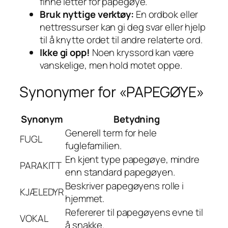
finne letter for papegøye.
Bruk nyttige verktøy:
En ordbok eller
nettressurser kan gi deg svar eller hjelp
til å knytte ordet til andre relaterte ord.
Ikke gi opp!
Noen kryssord kan være
vanskelige, men hold motet oppe.
Synonymer for «PAPEGØYE»
Synonym
Betydning
Generell term for hele
FUGL
fuglefamilien.
En kjent type papegøye, mindre
PARAKITT
enn standard papegøyen.
Beskriver papegøyens rolle i
KJÆLEDYR
hjemmet.
Refererer til papegøyens evne til
VOKAL
å snakke.