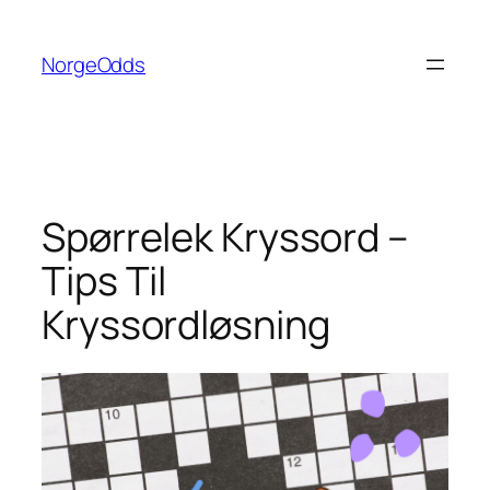
Hopp
til
NorgeOdds
innhold
Spørrelek Kryssord –
Tips Til
Kryssordløsning