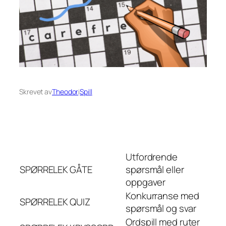
Skrevet av
Theodor
i
Spill
Utfordrende
SPØRRELEK
GÅTE
spørsmål eller
oppgaver
Konkurranse med
SPØRRELEK
QUIZ
spørsmål og svar
Ordspill med ruter