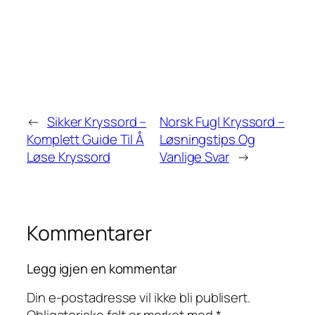
←
Sikker Kryssord –
Norsk Fugl Kryssord –
Komplett Guide Til Å
Løsningstips Og
Løse Kryssord
Vanlige Svar
→
Kommentarer
Legg igjen en kommentar
Din e-postadresse vil ikke bli publisert.
Obligatoriske felt er merket med
*