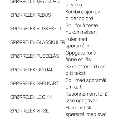
SPØRRELEK
KRYSSORD
å fylle ut
Kombinasjon av
SPØRRELEK
REBUS
bilder og ord
Spill for å teste
SPØRRELEK
HUSKESPILL
hukommelsen
Kuler med
SPØRRELEK
GLASSKULER
spørsmål inni
Oppgave for å
SPØRRELEK
PUSSELÅS
åpne en lås
Søke etter ord i en
SPØRRELEK
ORDJAKT
gitt tekst
Spill med spørsmål
SPØRRELEK
SPELKART
om kart
Resonnement for å
SPØRRELEK
LOGIKK
løse oppgaver
Humoristisk
SPØRRELEK
VITSE
spørsmål med svar