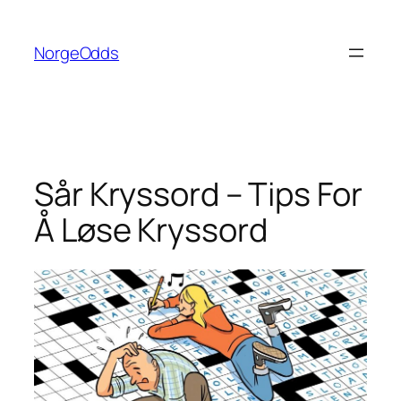
Hopp
til
NorgeOdds
innhold
Sår Kryssord – Tips For
Å Løse Kryssord