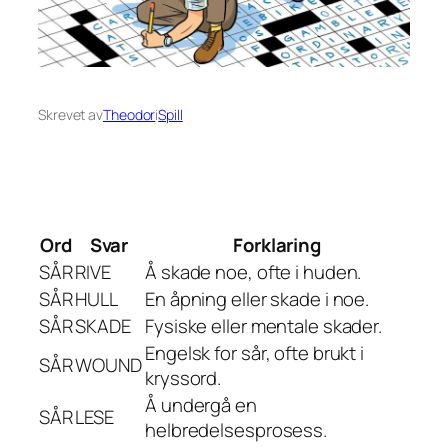
Skrevet av
Theodor
i
Spill
Ord
Svar
Forklaring
SÅR
RIVE
Å skade noe, ofte i huden.
SÅR
HULL
En åpning eller skade i noe.
SÅR
SKADE
Fysiske eller mentale skader.
Engelsk for sår, ofte brukt i
SÅR
WOUND
kryssord.
Å undergå en
SÅR
LESE
helbredelsesprosess.