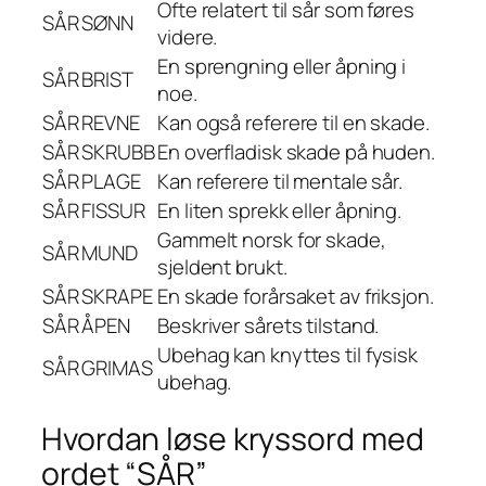
Ofte relatert til sår som føres
SÅR
SØNN
videre.
En sprengning eller åpning i
SÅR
BRIST
noe.
SÅR
REVNE
Kan også referere til en skade.
SÅR
SKRUBB
En overfladisk skade på huden.
SÅR
PLAGE
Kan referere til mentale sår.
SÅR
FISSUR
En liten sprekk eller åpning.
Gammelt norsk for skade,
SÅR
MUND
sjeldent brukt.
SÅR
SKRAPE
En skade forårsaket av friksjon.
SÅR
ÅPEN
Beskriver sårets tilstand.
Ubehag kan knyttes til fysisk
SÅR
GRIMAS
ubehag.
Hvordan løse kryssord med
ordet “SÅR”