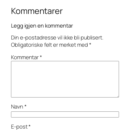
Kommentarer
Legg igjen en kommentar
Din e-postadresse vil ikke bli publisert.
Obligatoriske felt er merket med
*
Kommentar
*
Navn
*
E-post
*