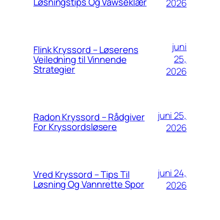
Løsningstips Og Vawseklær
2026
juni
Flink Kryssord – Løserens
25,
Veiledning til Vinnende
Strategier
2026
juni 25,
Radon Kryssord – Rådgiver
For Kryssordsløsere
2026
juni 24,
Vred Kryssord – Tips Til
Løsning Og Vannrette Spor
2026