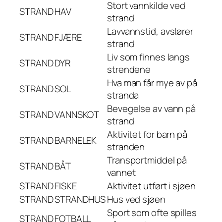
Stort vannkilde ved
STRAND
HAV
strand
Lavvannstid, avslører
STRAND
FJÆRE
strand
Liv som finnes langs
STRAND
DYR
strendene
Hva man får mye av på
STRAND
SOL
stranda
Bevegelse av vann på
STRAND
VANNSKOT
strand
Aktivitet for barn på
STRAND
BARNELEK
stranden
Transportmiddel på
STRAND
BÅT
vannet
STRAND
FISKE
Aktivitet utført i sjøen
STRAND
STRANDHUS
Hus ved sjøen
Sport som ofte spilles
STRAND
FOTBALL