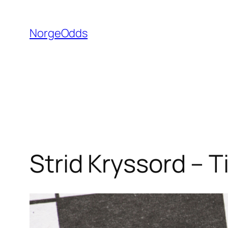
Hopp
til
NorgeOdds
innhold
Strid Kryssord – T