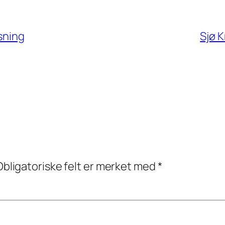
øsning
Sjø K
Obligatoriske felt er merket med
*