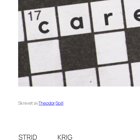
Skrevet av
Theodor
i
Spill
STRID
KRIG