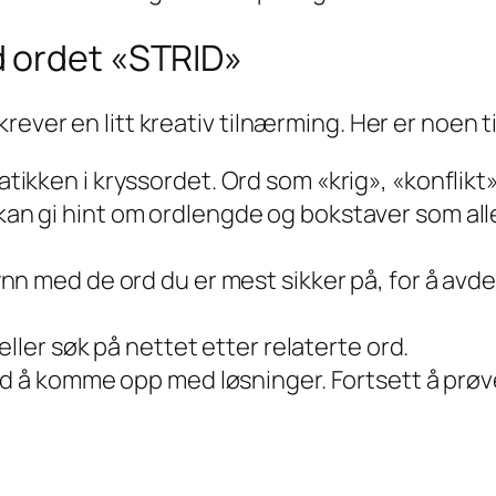
d ordet «STRID»
rever en litt kreativ tilnærming. Her er noen 
tikken i kryssordet. Ord som «krig», «konflik
n gi hint om ordlengde og bokstaver som aller
nn med de ord du er mest sikker på, for å avde
 eller søk på nettet etter relaterte ord.
id å komme opp med løsninger. Fortsett å prø