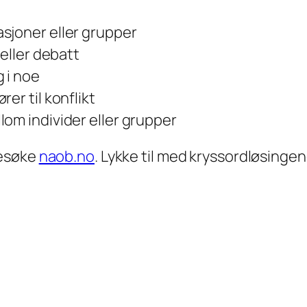
sjoner eller grupper
 eller debatt
g i noe
er til konflikt
om individer eller grupper
besøke
naob.no
. Lykke til med kryssordløsingen