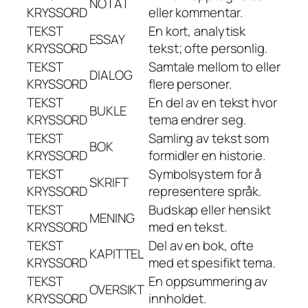
NOTAT
KRYSSORD
eller kommentar.
TEKST
En kort, analytisk
ESSAY
KRYSSORD
tekst; ofte personlig.
TEKST
Samtale mellom to eller
DIALOG
KRYSSORD
flere personer.
TEKST
En del av en tekst hvor
BUKLE
KRYSSORD
tema endrer seg.
TEKST
Samling av tekst som
BOK
KRYSSORD
formidler en historie.
TEKST
Symbolsystem for å
SKRIFT
KRYSSORD
representere språk.
TEKST
Budskap eller hensikt
MENING
KRYSSORD
med en tekst.
TEKST
Del av en bok, ofte
KAPITTEL
KRYSSORD
med et spesifikt tema.
TEKST
En oppsummering av
OVERSIKT
KRYSSORD
innholdet.