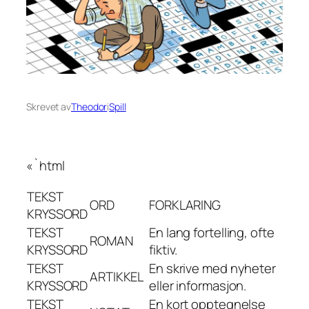
Skrevet av
Theodor
i
Spill
«`html
TEKST
ORD
FORKLARING
KRYSSORD
TEKST
En lang fortelling, ofte
ROMAN
KRYSSORD
fiktiv.
TEKST
En skrive med nyheter
ARTIKKEL
KRYSSORD
eller informasjon.
TEKST
En kort opptegnelse