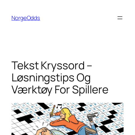
Hopp
til
NorgeOdds
innhold
Tekst Kryssord –
Løsningstips Og
Værktøy For Spillere