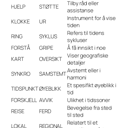
Tilby råd eller
HJELP
STØTTE
assistanse
Instrument for å vise
KLOKKE
UR
tiden
Refers til tidens
RING
SYKLUS
sykluser
FORSTÅ
GRIPE
Å få innsikt i noe
Viser geografiske
KART
OVERSIKT
detaljer
Avstemt eller i
SYNKRO
SAMSTEMT
harmoni
Et spesifikt øyeblikk i
TIDSPUNKT
ØYEBLIKK
tid
FORSKJELL
AVVIK
Ulikhet i tidssoner
Bevegelse fra sted
REISE
FERD
til sted
Relatert til et
LOKAL
REGIONAL