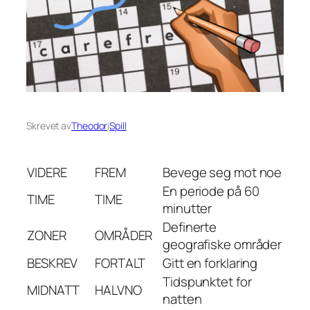
Skrevet av
Theodor
i
Spill
VIDERE
FREM
Bevege seg mot noe
En periode på 60
TIME
TIME
minutter
Definerte
ZONER
OMRÅDER
geografiske områder
BESKREV
FORTALT
Gitt en forklaring
Tidspunktet for
MIDNATT
HALVNO
natten