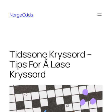
Hopp
til
NorgeOdds
innhold
Tidssone Kryssord –
Tips For Å Løse
Kryssord