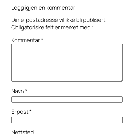
Legg igjen en kommentar
Din e-postadresse vil ikke bli publisert.
Obligatoriske felt er merket med
*
Kommentar
*
Navn
*
E-post
*
Nettsted