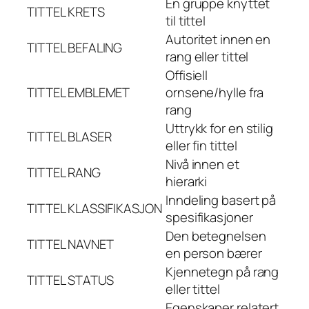
En gruppe knyttet
TITTEL
KRETS
til tittel
Autoritet innen en
TITTEL
BEFALING
rang eller tittel
Offisiell
TITTEL
EMBLEMET
ornsene/hylle fra
rang
Uttrykk for en stilig
TITTEL
BLASER
eller fin tittel
Nivå innen et
TITTEL
RANG
hierarki
Inndeling basert på
TITTEL
KLASSIFIKASJON
spesifikasjoner
Den betegnelsen
TITTEL
NAVNET
en person bærer
Kjennetegn på rang
TITTEL
STATUS
eller tittel
Egenskaper relatert