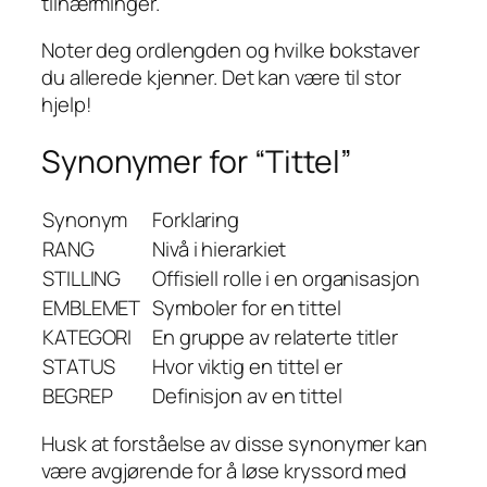
tilnærminger.
Noter deg ordlengden og hvilke bokstaver
du allerede kjenner. Det kan være til stor
hjelp!
Synonymer for “Tittel”
Synonym
Forklaring
RANG
Nivå i hierarkiet
STILLING
Offisiell rolle i en organisasjon
EMBLEMET
Symboler for en tittel
KATEGORI
En gruppe av relaterte titler
STATUS
Hvor viktig en tittel er
BEGREP
Definisjon av en tittel
Husk at forståelse av disse synonymer kan
være avgjørende for å løse kryssord med