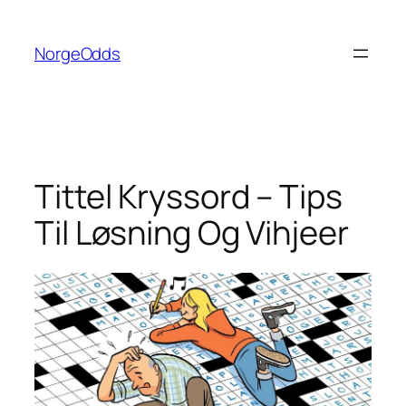
Hopp
til
NorgeOdds
innhold
Tittel Kryssord – Tips
Til Løsning Og Vihjeer