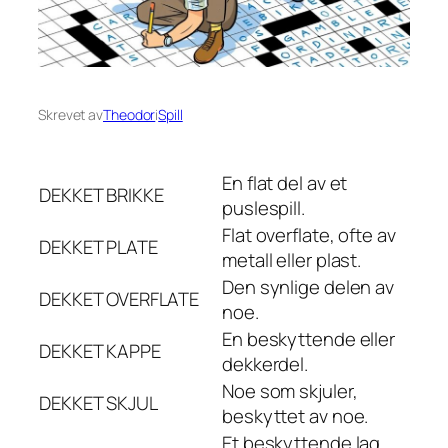
Skrevet av
Theodor
i
Spill
En flat del av et
DEKKET
BRIKKE
puslespill.
Flat overflate, ofte av
DEKKET
PLATE
metall eller plast.
Den synlige delen av
DEKKET
OVERFLATE
noe.
En beskyttende eller
DEKKET
KAPPE
dekkerdel.
Noe som skjuler,
DEKKET
SKJUL
beskyttet av noe.
Et beskyttende lag,