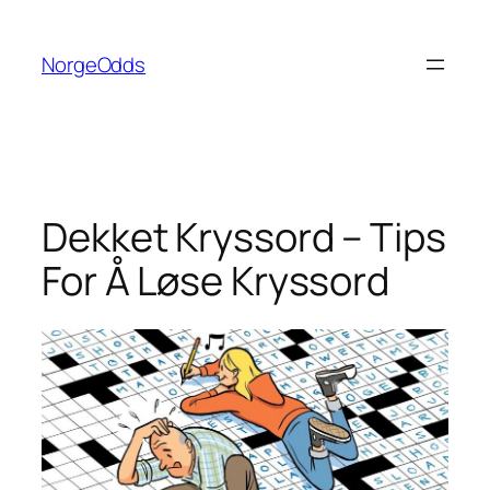
Hopp
til
NorgeOdds
innhold
Dekket Kryssord – Tips
For Å Løse Kryssord