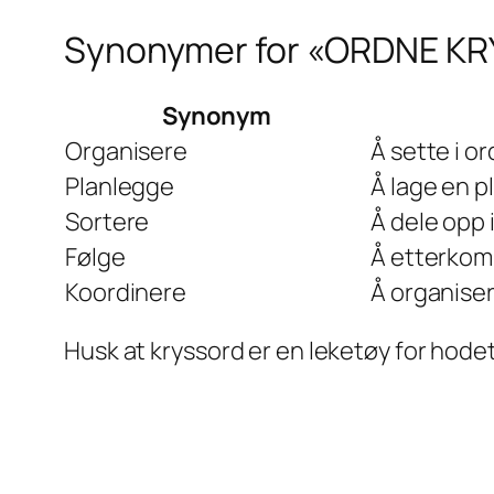
Synonymer for «ORDNE KR
Synonym
Organisere
Å sette i o
Planlegge
Å lage en p
Sortere
Å dele opp 
Følge
Å etterkom
Koordinere
Å organise
Husk at kryssord er en leketøy for hode