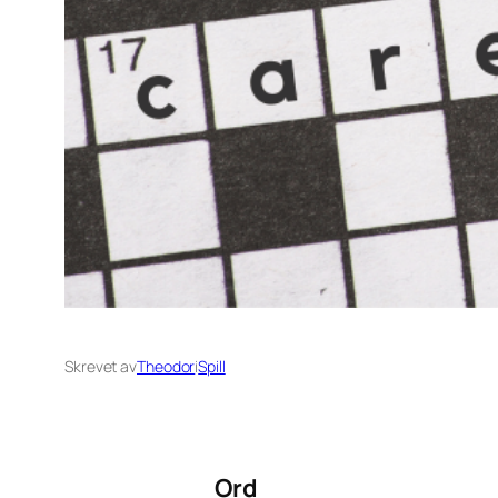
Skrevet av
Theodor
i
Spill
Ord