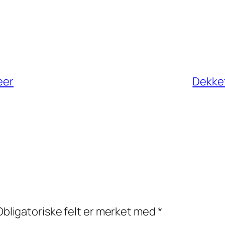
eer
Dekket
Obligatoriske felt er merket med
*