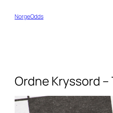
Hopp
til
NorgeOdds
innhold
Ordne Kryssord – 