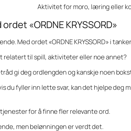
Aktivitet for moro, læring eller 
ed ordet «ORDNE KRYSSORD»
rende. Med ordet «ORDNE KRYSSORD» i tankene
elatert til spill, aktiviteter eller noe annet?
etråd gi deg ordlengden og kanskje noen boksta
 du fyller inn lette svar, kan det hjelpe deg
jenester for å finne fler relevante ord.
vende, men belønningen er verdt det.