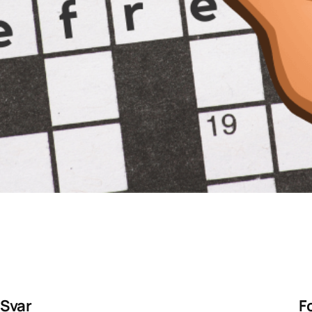
Svar
F