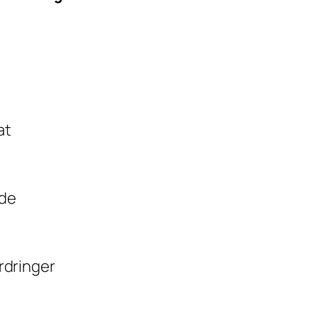
at
åde
ordringer