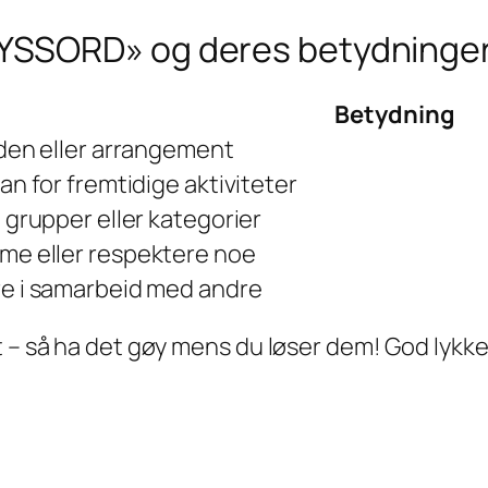
YSSORD» og deres betydninge
Betydning
rden eller arrangement
lan for fremtidige aktiviteter
i grupper eller kategorier
me eller respektere noe
re i samarbeid med andre
t – så ha det gøy mens du løser dem! God lyk