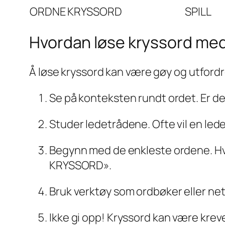
ORDNE KRYSSORD
SPILL
Hvordan løse kryssord m
Å løse kryssord kan være gøy og utford
Se på konteksten rundt ordet. Er det r
Studer ledetrådene. Ofte vil en led
Begynn med de enkleste ordene. Hvis
KRYSSORD».
Bruk verktøy som ordbøker eller nett
Ikke gi opp! Kryssord kan være kre